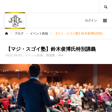
SEARCH
ログイン
ブログ
イベント告知
【マジ・スゴイ塾】鈴木俊博氏特別講義
ホーム
【マジ・スゴイ塾】鈴木俊博氏特別講義
2022.09.03
イベント告知
閲覧数：664