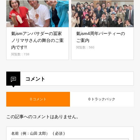
氣ismアンバサダーの冨家
氣ism4周年パーティーの
ノリマサさんの舞台のご案
ご案内
内です!!
閲覧数：560
閲覧数：738
コメント
0 コメント
0 トラックバック
この記事へのコメントはありません。
名前（例：山田 太郎）
( 必須 )