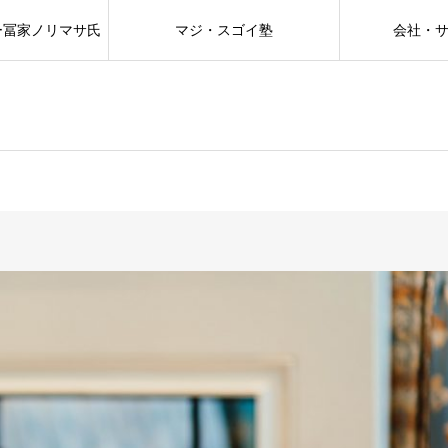
ー冨家ノリマサ氏
マジ・スゴイ塾
会社・