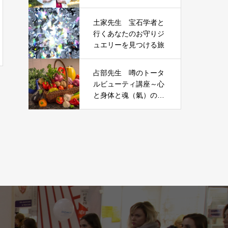
座
土家先生 宝石学者と
行くあなたのお守りジ
ュエリーを見つける旅
占部先生 噂のトータ
ルビューティ講座～心
と身体と魂（氣）の美
と健康を！！