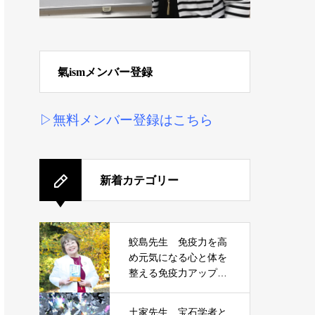
氣ismメンバー登録
▷無料メンバー登録はこちら
新着カテゴリー
鮫島先生 免疫力を高
め元気になる心と体を
整える免疫力アップ講
座
土家先生 宝石学者と