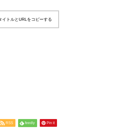
タイトルとURLをコピーする
RSS
feedly
Pin it