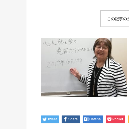
この記事の
Tweet
Share
Hatena
Pocket