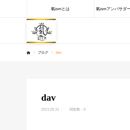
氣ismとは
氣ismアンバサダ
ブログ
dav
ホーム
dav
2021.05.31
閲覧数：0