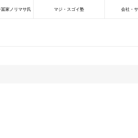
ー冨家ノリマサ氏
マジ・スゴイ塾
会社・