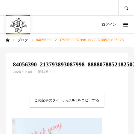
SEARCH
ログイン
ブログ
84056390_213793893087998_888807885218250752_n
ホーム
84056390_213793893087998_888807885218250
2020.09.09
閲覧数：0
この記事のタイトルとURLをコピーする